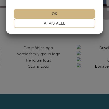
OK
NØDVENDIGE
PRÆFERENCER
AFVIS ALLE
MARKETING
STATISTIK