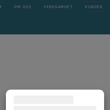
M
OM OSS
VERKSAMHET
KUNDER
Samtykke til cookies
Vi og vores samarbejdspartnere bruger