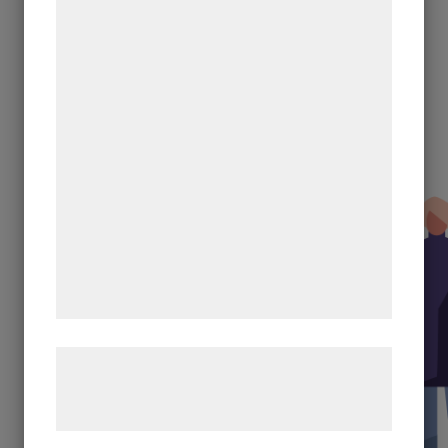
teknologier, herunder cookies, til at
indsamle oplysninger om dig til forskellige
formål, herunder: Tilpasning af annoncering,
bedre brugeroplevelse, funktionalitet,
statistik og marketing. Disse oplysninger
kan blive delt med annoncerings- og
analysepartnere, som kan kombinere dem
med data, du tidligere har givet dem eller
de har indsamlet gennem din brug af deres
tjenester. Ved at klikke på 'OK' giver du
samtykke til disse formål.
Læs mere om vores brug af cookies og
behandling af persondata på vores
hjemmeside.